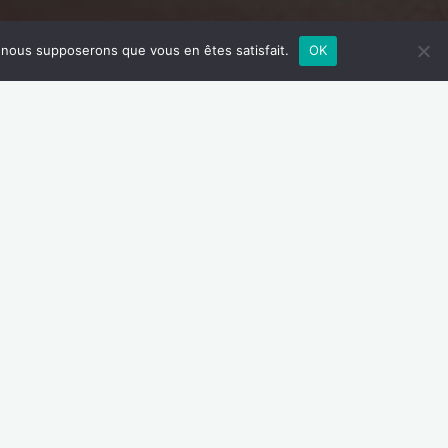
e, nous supposerons que vous en êtes satisfait.
OK
us !
février 2022
 présente ! L’entreprise : Créée en 2017,