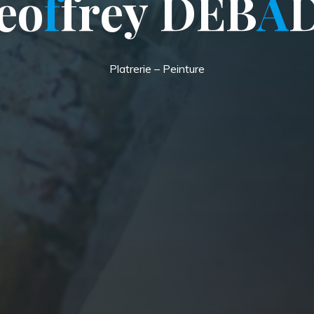
e
o
f
f
r
e
y
D
E
B
A
Platrerie – Peinture